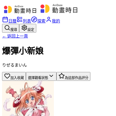
日曆
列表
探索
我的
搜尋
設定
← 返回上一頁
爆彈小新娘
りぜるまいん
加入收藏
選擇觀看狀態
為這部作品評分