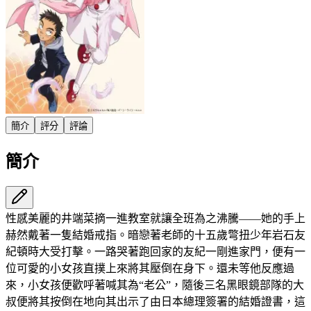
簡介
評分
評論
簡介
性感美麗的井端菜摘一進教室就讓全班為之沸騰——她的手上
赫然戴著一隻結婚戒指。暗戀著老師的十五歲彆扭少年岩石友
紀頓時大受打擊。一路哭著跑回家的友紀一剛進家門，便有一
位可愛的小女孩直撲上來將其壓倒在身下。還未等他反應過
來，小女孩便歡呼著喊其為“老公”，隨後三名黑眼鏡部隊的大
叔便將其按倒在地向其出示了由日本總理簽署的結婚證書，這