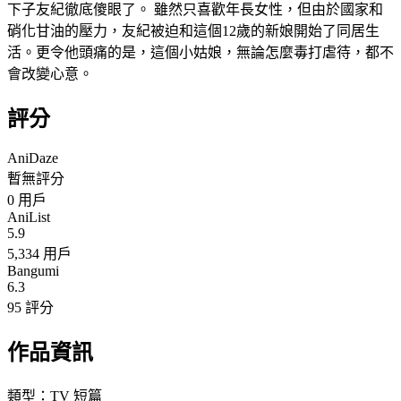
下子友紀徹底傻眼了。 雖然只喜歡年長女性，但由於國家和
硝化甘油的壓力，友紀被迫和這個12歲的新娘開始了同居生
活。更令他頭痛的是，這個小姑娘，無論怎麼毒打虐待，都不
會改變心意。
評分
AniDaze
暫無評分
0
用戶
AniList
5.9
5,334 用戶
Bangumi
6.3
95 評分
作品資訊
類型：
TV 短篇