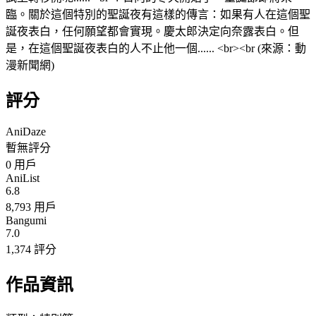
臨。關於這個特別的聖誕夜有這樣的傳言：如果有人在這個聖
誕夜表白，任何願望都會實現。慶太郎決定向奈露表白。但
是，在這個聖誕夜表白的人不止他一個...... <br><br (來源：動
漫新聞網)
評分
AniDaze
暫無評分
0
用戶
AniList
6.8
8,793 用戶
Bangumi
7.0
1,374 評分
作品資訊