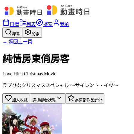
日曆
列表
探索
我的
搜尋
設定
← 返回上一頁
純情房東俏房客
Love Hina Christmas Movie
ラブひなクリスマススペシャル 〜サイレント・イヴ〜
加入收藏
選擇觀看狀態
為這部作品評分