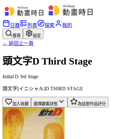
日曆
列表
探索
我的
搜尋
設定
← 返回上一頁
頭文字D Third Stage
Initial D 3rd Stage
頭文字[イニシャル]D THIRD STAGE
加入收藏
選擇觀看狀態
為這部作品評分