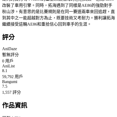
改裝了車用引擎。同時，拓海遇到了同樣是AE86的強勁對手
秋山涉。有意思的是比賽規則是在同一賽道兩車來回追趕，直
到其中之一能超越對方為止，既要技術又考耐力。勝利讓拓海
繼續接受這輛AE86和重拾信心回到車手的生涯。
評分
AniDaze
暫無評分
0
用戶
AniList
8.1
59,792 用戶
Bangumi
7.5
1,557 評分
作品資訊