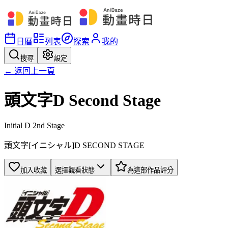
日曆
列表
探索
我的
搜尋
設定
← 返回上一頁
頭文字D Second Stage
Initial D 2nd Stage
頭文字[イニシャル]D SECOND STAGE
加入收藏
選擇觀看狀態
為這部作品評分