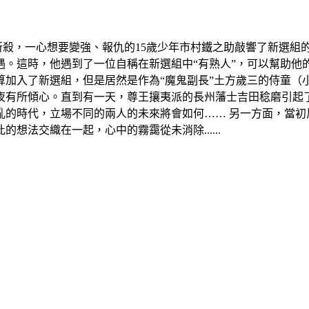
藩士所殺，一心想要變強、報仇的15歲少年市村鐵之助敲響了新選
遇。這時，他遇到了一位自稱在新選組中“有熟人”，可以幫助他
加入了新選組，但是居然是作為“魔鬼副長”土方歲三的侍童（
夜有所傾心。直到有一天，尊王攘夷派的長州藩士吉田稔磨引起
亂的時代，立場不同的兩人的未來將會如何…… 另一方面，當初
法交織在一起，心中的霧靄從未消除......