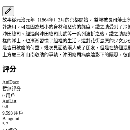
故事從元治元年（1864年）3月的京都開始。 雙親被長州
計錄用。可是因為矮小的身材和惡劣的態度，鐵之助受到了冷
沖田總司。經過與沖田總司比武等一系列波折之後，鐵之助總算
樣的隊士，也漸漸習慣了組裡的生活，還對花街島原的少女沙
是吉田稔磨的侍童，幾次見面後兩人成了朋友，但是在這個混
土方歲三和山南敬助的爭執，沖田總司病魔陰影下的隱忍，彼此的想
評分
AniDaze
暫無評分
0
用戶
AniList
6.8
9,593 用戶
Bangumi
5.7