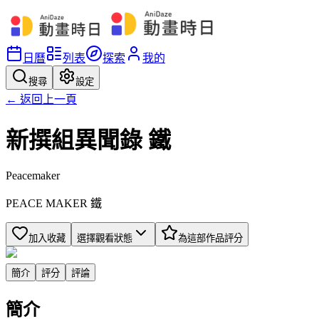
日曆
列表
探索
我的
搜尋
設定
← 返回上一頁
新撰組異聞錄 鐵
Peacemaker
PEACE MAKER 鐵
加入收藏
選擇觀看狀態
為這部作品評分
簡介
評分
評論
簡介