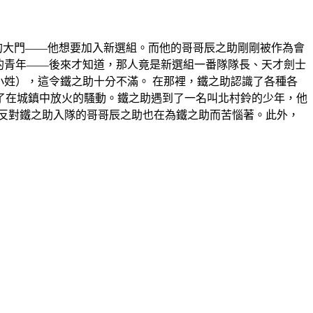
組的大門——他想要加入新選組。而他的哥哥辰之助剛剛被作為會
的青年——後來才知道，那人竟是新選組一番隊隊長、天才劍士
小姓），這令鐵之助十分不滿。 在那裡，鐵之助認識了各種各
了在城鎮中放火的騷動。鐵之助遇到了一名叫北村鈴的少年，他
反對鐵之助入隊的哥哥辰之助也在為鐵之助而苦惱著。此外，