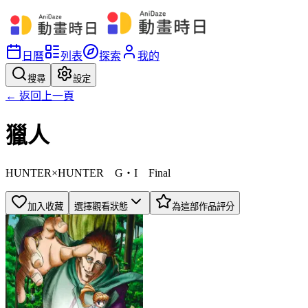
日曆
列表
探索
我的
搜尋
設定
← 返回上一頁
獵人
HUNTER×HUNTER G・I Final
加入收藏
選擇觀看狀態
為這部作品評分