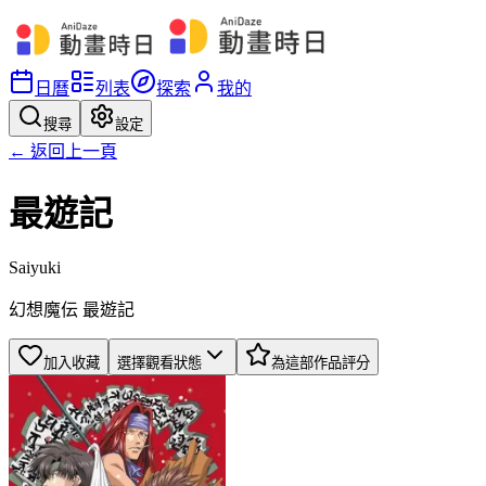
日曆
列表
探索
我的
搜尋
設定
← 返回上一頁
最遊記
Saiyuki
幻想魔伝 最遊記
加入收藏
選擇觀看狀態
為這部作品評分