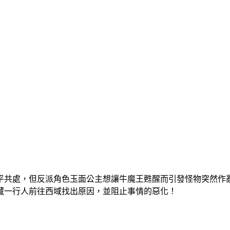
平共處，但反派角色玉面公主想讓牛魔王甦醒而引發怪物突然作
藏一行人前往西域找出原因，並阻止事情的惡化！