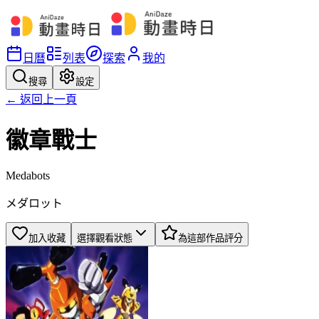
日曆
列表
探索
我的
搜尋
設定
← 返回上一頁
徽章戰士
Medabots
メダロット
加入收藏
選擇觀看狀態
為這部作品評分