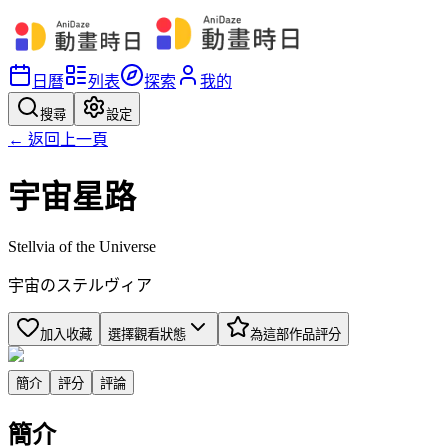
日曆
列表
探索
我的
搜尋
設定
← 返回上一頁
宇宙星路
Stellvia of the Universe
宇宙のステルヴィア
加入收藏
選擇觀看狀態
為這部作品評分
簡介
評分
評論
簡介