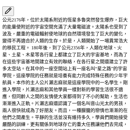
公元2176年，位於太陽系附近的恆星多魯突然發生爆炸，巨大
的能量使附近的宇宙空間充滿了大量電磁波。太陽系也受到了
波及，嚴重的電磁輻射使地球的自然環境發生了巨大的變化，
變得不再適合於人類的生存。於是，人類開始了一場異常浩大
的移民工程。 180年後，到了公元2356年，人類在地球、火
星、土星、木星等各行星上都建立了巨大的宇宙基地，而為了
在這些宇宙基地間建立有效的聯絡，在各行星之間還建立了許
多太空站。在其中的一座空間站上有一座名叫“星之路”的宇宙
學院，這座學院的任務就是培養有能力完成特殊任務的少年宇
航員。本作的主人公片瀨志麻就是這座學院中的一名學生。剛
進入學院，片瀨志麻和其他學員一樣對新的學習生活很不適
應，但同齡人之間的友情使大家都得到了不小的幫助，生活也
漸漸進入正軌。片瀨志麻還認識了一個名叫音山光太的男孩，
兩人很快就成為了好朋友。而且，一種朦朧的戀情也漸漸的在
他們之間產生。平靜的生活並沒有維持多久，學員們開始接受
嚴酷的訓練，更有關係到地球存亡的重大任務讓他們去完成，