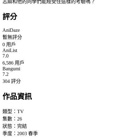
志麻和他的同學們能經受住這樣的考驗嗎？
評分
AniDaze
暫無評分
0
用戶
AniList
7.0
6,586 用戶
Bangumi
7.2
304 評分
作品資訊
類型：
TV
集數：
26
狀態：
完結
季度：
2003
春季