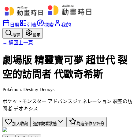
日曆
列表
探索
我的
搜尋
設定
← 返回上一頁
劇場版 精靈寶可夢 超世代 裂
空的訪問者 代歐奇希斯
Pokémon: Destiny Deoxys
ポケットモンスター アドバンスジェネレーション 裂空の訪
問者 デオキシス
加入收藏
選擇觀看狀態
為這部作品評分