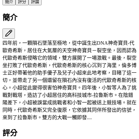
簡介
評分
評論
簡介
四年前，一顆隕石墜落至極地，從中誕生出DNA神奇寶貝-代
歐奇希斯，居住在大氣層的天空神奇寶貝－裂空坐，因而認為
代歐奇希斯侵略它的領域，雙方展開了一場激戰。最後，裂空
坐打敗了代歐奇希斯，代歐奇希斯的核心沉到了海里，倫多博
士正好帶著他的助手優子及兒子小超來此地考察，目睹了這一
切，並帶走了另一個還留在隕石內沒有復活的代歐奇希斯的核
心。小超從此變得很害怕神奇寶貝。四年後，小智等人為了挑
戰對戰塔，造訪了小超居住的高科技城市-拉魯斯市。在陰錯
陽差下，小超被誤當成挑戰者和小智一起被送上競技場。就在
同時，代歐奇希斯又完全復原，它依據其同伴所發出的信號，
來到了拉魯斯市。雙方的大戰一觸即發....
評分