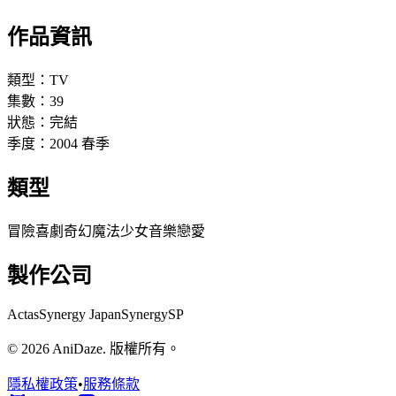
作品資訊
類型：
TV
集數：
39
狀態：
完結
季度：
2004
春季
類型
冒險
喜劇
奇幻
魔法少女
音樂
戀愛
製作公司
Actas
Synergy Japan
SynergySP
© 2026 AniDaze. 版權所有。
隱私權政策
•
服務條款