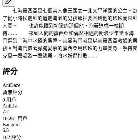
七海露西亞是七個美人魚王國之一北太平洋國的公主。為
了從小時侯遇到的遭遇海灘的男孩那裡要回給他的珍珠而來到
人間。 也許能碰到初戀的那個他，抱著這樣一絲期
待…… 來到人間的露西亞和偶然相遇的衝浪少年堂本海
鬥遭到了海中水怪的襲擊。其實海鬥就是以前露西亞救過的男
孩。對海鬥懷著朦朧愛慕的露西亞用珍珠的力量變身，手持麥
克風一邊唱歌一邊跳舞，將水妖們打敗……
評分
AniDaze
暫無評分
0
用戶
AniList
7.2
10,261 用戶
Bangumi
6.5
162 評分