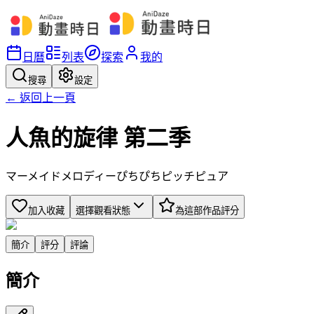
日曆
列表
探索
我的
搜尋
設定
← 返回上一頁
人魚的旋律 第二季
マーメイドメロディーぴちぴちピッチピュア
加入收藏
選擇觀看狀態
為這部作品評分
簡介
評分
評論
簡介