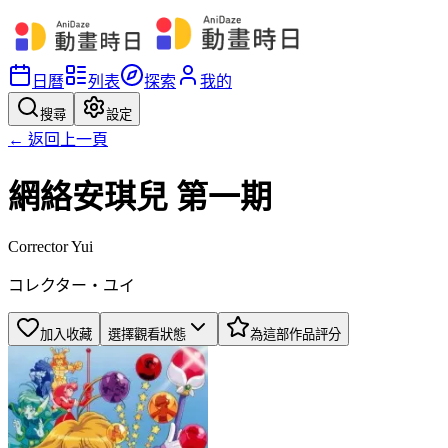
日曆
列表
探索
我的
搜尋
設定
← 返回上一頁
網絡安琪兒 第一期
Corrector Yui
コレクター・ユイ
加入收藏
選擇觀看狀態
為這部作品評分