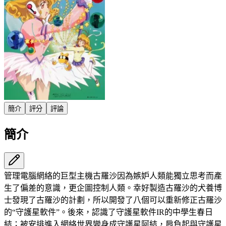
簡介
評分
評論
簡介
管理電腦網絡的巨型主機古羅沙因為嫉妒人類能獨立思考而產
生了偏差的意識，更企圖控制人類。幸好製造古羅沙的犬養博
士發現了古羅沙的計劃，所以開發了八個可以重新修正古羅沙
的“守護星軟件”。後來，認識了守護星軟件IR的中學生春日
結；被安排進入網絡世界變身成守護星阿結，肩負起與守護星