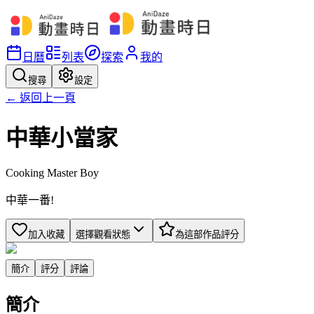
日曆
列表
探索
我的
搜尋
設定
← 返回上一頁
中華小當家
Cooking Master Boy
中華一番!
加入收藏
選擇觀看狀態
為這部作品評分
簡介
評分
評論
簡介