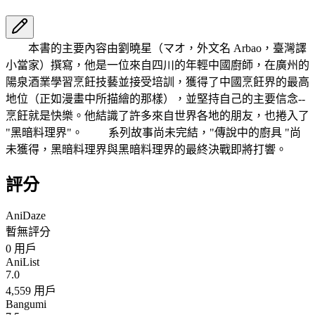
本書的主要內容由劉曉星（マオ，外文名 Arbao，臺灣譯
小當家）撰寫，他是一位來自四川的年輕中國廚師，在廣州的
陽泉酒業學習烹飪技藝並接受培訓，獲得了中國烹飪界的最高
地位（正如漫畫中所描繪的那樣），並堅持自己的主要信念--
烹飪就是快樂。他結識了許多來自世界各地的朋友，也捲入了
"黑暗料理界"。 系列故事尚未完結，"傳說中的廚具 "尚
未獲得，黑暗料理界與黑暗料理界的最終決戰即將打響。
評分
AniDaze
暫無評分
0
用戶
AniList
7.0
4,559 用戶
Bangumi