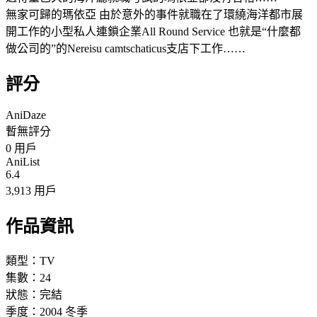
無家可歸的瑪依亞 由於意外的事件就職在了環繞海洋都市展
開工作的小型私人連鎖企業All Round Service 也就是“什麼都
做公司的”的Nereisu camtschaticus支店下工作……
評分
AniDaze
暫無評分
0
用戶
AniList
6.4
3,913 用戶
作品資訊
類型：
TV
集數：
24
狀態：
完結
季度：
2004
冬季