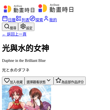
日曆
列表
探索
我的
搜尋
設定
← 返回上一頁
光與水的女神
Daphne in the Brilliant Blue
光と水のダフネ
加入收藏
選擇觀看狀態
為這部作品評分