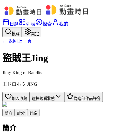
日曆
列表
探索
我的
搜尋
設定
← 返回上一頁
盜賊王Jing
Jing: King of Bandits
王ドロボウ JING
加入收藏
選擇觀看狀態
為這部作品評分
簡介
評分
評論
簡介