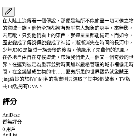
在大陸上流傳著一個傳說，那便是無所不能偷盡一切可偷之物
的盜賊一族。他們全族都擁有超乎常人想象的身手，來無影，
去無蹤，只要他們看上的東西，就連星星都能偷走。而如今，
歷史變成了傳說傳說變成了神話，漸漸消失在時間的長河中，
少年JING是盜賊一族最後的後裔，他繼承了先輩們的遺風，
在各地自由自在穿梭遊走，帶領我們走入一個又一個奇妙的世
界。在遲到被定為重罪並對時間加以嚴格管理的城市裡偷走時
間，在金錢變成生物的市……匪夷所思的世界觀造就盜賊王
jing奇妙的旅程而同名的動畫則只選取了其中9個故事，TV版
共13話,另有OVA。
評分
AniDaze
暫無評分
0
用戶
AniList