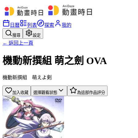
日曆
列表
探索
我的
搜尋
設定
← 返回上一頁
機動新撰組 萌之劍 OVA
機動新撰組 萌えよ剣
加入收藏
選擇觀看狀態
為這部作品評分