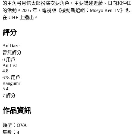
的主角弓月信太郎扮演次要角色，主要講述近藤、日向和沖田
的活動。2005 年，電視版《機動新選組：Moeyo Ken TV》也
在 UHF 上播出。
評分
AniDaze
暫無評分
0
用戶
AniList
4.8
678 用戶
Bangumi
5.4
7 評分
作品資訊
類型：
OVA
集數：
4