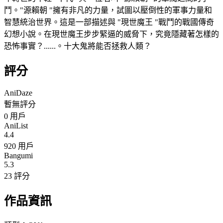
鬥。"源賴朝 "擁有非凡的力量，試圖以壓倒性的軍事力量和
智慧統治世界。這是一部描述與 "現世魔王 "戰鬥的戰國傳奇
幻想小說。在現世魔王步步緊逼的威脅下，究竟隱藏著怎樣的
恐怖事實？......。十大鬼將能否拯救人類？
評分
AniDaze
暫無評分
0
用戶
AniList
4.4
920 用戶
Bangumi
5.3
23 評分
作品資訊