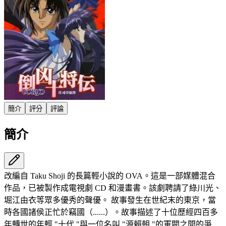
簡介
評分
評論
簡介
改編自 Taku Shoji 的長篇輕小說的 OVA。這是一部媒體混合
作品，已被製作成電視劇 CD 和漫畫書。該劇聘請了綠川光、
堀江由衣等眾多優秀的聲優。 故事發生在世紀末的東京，當
時各國諸侯正忙於竊國（......）。故事描述了十位歷經四百多
年轉世的年輕 "十代 "與一位名叫 "源賴朝 "的軍閥之間的爭