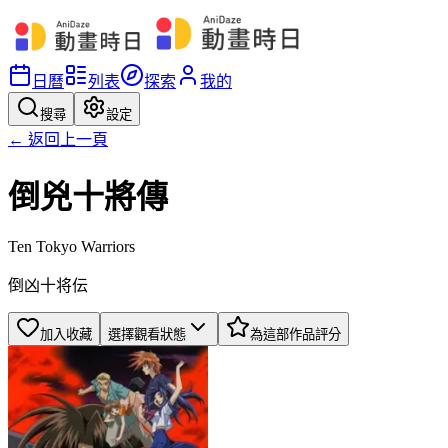
日曆
列表
探索
我的
搜尋
設定
← 返回上一頁
倒兇十將傳
Ten Tokyo Warriors
倒凶十将伝
加入收藏
選擇觀看狀態
為這部作品評分