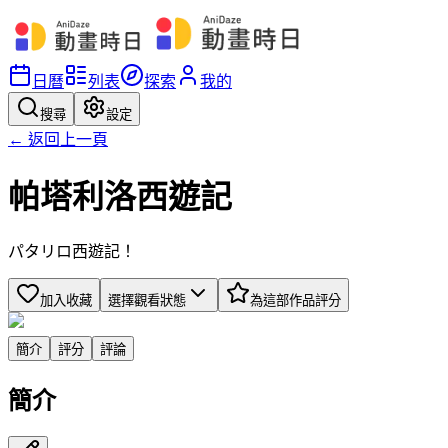
日曆
列表
探索
我的
搜尋
設定
← 返回上一頁
帕塔利洛西遊記
パタリロ西遊記！
加入收藏
選擇觀看狀態
為這部作品評分
簡介
評分
評論
簡介