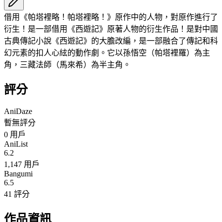
借用《帕塔裡略！帕塔裡略！》原作中的人物，對原作進行了
衍生！是一部借用《西遊記》原著人物的衍生作品！是對中國
古典傳記小說《西遊記》的大膽改編，是一部融合了傳記和科
幻元素的扣人心絃的動作劇。它以孫悟空（帕塔裡羅）為主
角，三藏法師（馬來希）為半主角。
評分
AniDaze
暫無評分
0
用戶
AniList
6.2
1,147 用戶
Bangumi
6.5
41 評分
作品資訊