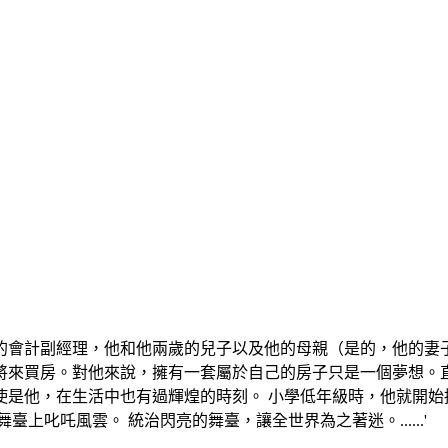
的會計副經理，他和他兩歲的兒子以及他的母親（是的，他的妻
將來買房。對他來說，擁有一套屬於自己的房子只是一個夢想。直
使是他，在生活中也有過輝煌的時刻。 小學低年級時，他就開始
上叱吒風雲。 統治閃亮的舞臺，讓全世界為之著迷。......'