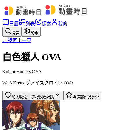
日曆
列表
探索
我的
搜尋
設定
← 返回上一頁
白色獵人 OVA
Knight Hunters OVA
Weiß Kreuz ヴァイスクロイツ OVA
加入收藏
選擇觀看狀態
為這部作品評分