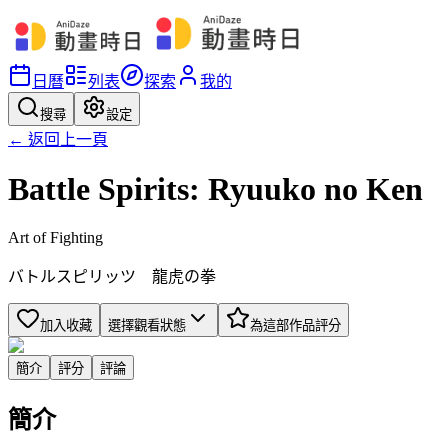
日曆
列表
探索
我的
搜尋
設定
← 返回上一頁
Battle Spirits: Ryuuko no Ken
Art of Fighting
バトルスピリッツ 龍虎の拳
加入收藏
選擇觀看狀態
為這部作品評分
簡介
評分
評論
簡介