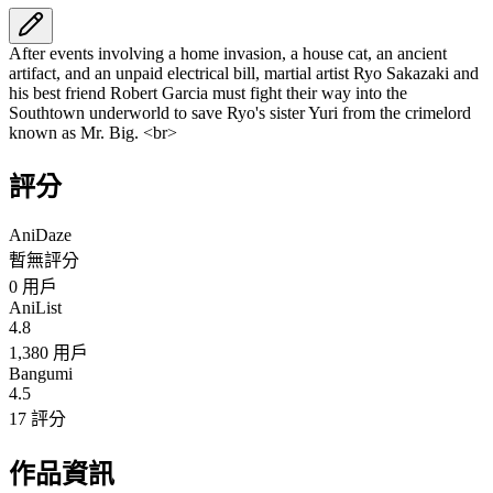
After events involving a home invasion, a house cat, an ancient
artifact, and an unpaid electrical bill, martial artist Ryo Sakazaki and
his best friend Robert Garcia must fight their way into the
Southtown underworld to save Ryo's sister Yuri from the crimelord
known as Mr. Big. <br>
評分
AniDaze
暫無評分
0
用戶
AniList
4.8
1,380 用戶
Bangumi
4.5
17 評分
作品資訊