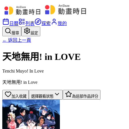
日曆
列表
探索
我的
搜尋
設定
← 返回上一頁
天地無用! in LOVE
Tenchi Muyo! In Love
天地無用! in Love
加入收藏
選擇觀看狀態
為這部作品評分