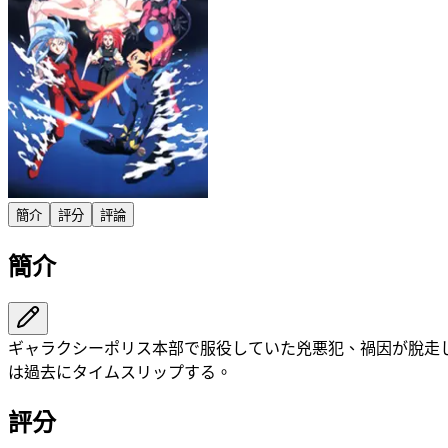
簡介
評分
評論
簡介
ギャラクシーポリス本部で服役していた兇悪犯、禍因が脫走
は過去にタイムスリップする。
評分