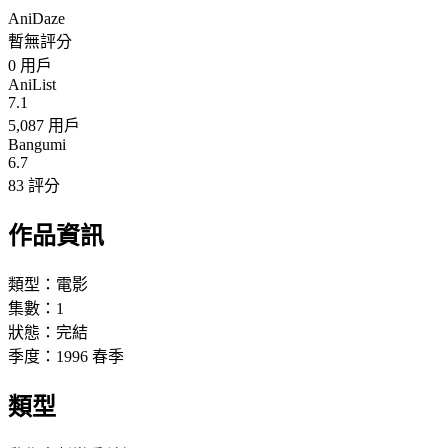
AniDaze
暫無評分
0
用戶
AniList
7.1
5,087 用戶
Bangumi
6.7
83 評分
作品資訊
類型：
電影
集數：
1
狀態：
完結
季度：
1996
春季
類型